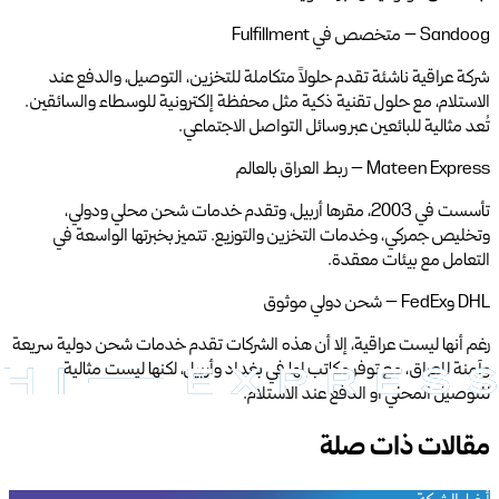
Sandoog – متخصص في Fulfillment
شركة عراقية ناشئة تقدم حلولاً متكاملة للتخزين، التوصيل، والدفع عند
الاستلام، مع حلول تقنية ذكية مثل محفظة إلكترونية للوسطاء والسائقين.
تُعد مثالية للبائعين عبر وسائل التواصل الاجتماعي.
Mateen Express – ربط العراق بالعالم
تأسست في 2003، مقرها أربيل، وتقدم خدمات شحن محلي ودولي،
وتخليص جمركي، وخدمات التخزين والتوزيع. تتميز بخبرتها الواسعة في
التعامل مع بيئات معقدة.
DHL وFedEx – شحن دولي موثوق
رغم أنها ليست عراقية، إلا أن هذه الشركات تقدم خدمات شحن دولية سريعة
وآمنة للعراق، مع توفر مكاتب لها في بغداد وأربيل، لكنها ليست مثالية
للتوصيل المحلي أو الدفع عند الاستلام.
مقالات ذات صلة