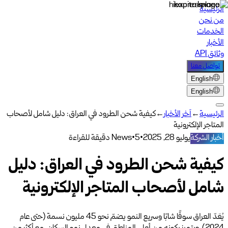
الرئيسية
من نحن
الخدمات
الأخبار
وثائق API
تواصل معنا
English
English
الرئيسية
←
آخر الأخبار
←
كيفية شحن الطرود في العراق: دليل شامل لأصحاب
المتاجر الإلكترونية
أخبار الشركة
يوليو 28, 2025
•
5 دقيقة للقراءة
•
News
كيفية شحن الطرود في العراق: دليل
شامل لأصحاب المتاجر الإلكترونية
يُعَدّ العراق سوقًا شابًا وسريع النمو يضمّ نحو 45 مليون نسمة (حتى عام