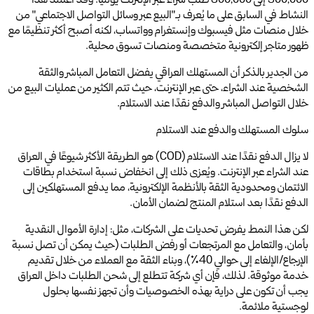
500,000 إلى 600,000 طلب شراء عبر الإنترنت يوميًا. وقد اعتمد هذا
النشاط في السابق على ما يُعرف بـ"البيع عبر وسائل التواصل الاجتماعي" من
خلال منصات مثل فيسبوك وإنستغرام وواتساب، لكنه أصبح أكثر تنظيمًا مع
ظهور متاجر إلكترونية متخصصة ومنصات تسوق محلية.
من الجدير بالذكر أن المستهلك العراقي يفضل التعامل المباشر والثقة
الشخصية عند الشراء، حتى عبر الإنترنت، حيث تتم الكثير من عمليات البيع من
خلال التواصل المباشر والدفع نقدًا عند الاستلام.
سلوك المستهلك والدفع عند الاستلام
لا يزال الدفع نقدًا عند الاستلام (COD) هو الطريقة الأكثر شيوعًا في العراق
عند الشراء عبر الإنترنت. ويُعزى ذلك إلى انخفاض نسبة استخدام بطاقات
الائتمان ومحدودية الثقة بالأنظمة الإلكترونية، مما يدفع المستهلكين إلى
الدفع نقدًا بعد استلام المنتج لضمان الأمان.
لكن هذا النمط يفرض تحديات على الشركات، مثل: إدارة الأموال النقدية
بأمان، والتعامل مع المرتجعات أو رفض الطلبات (حيث يمكن أن تصل نسبة
الإرجاع/الإلغاء إلى حوالي 40٪)، وبناء الثقة مع العملاء من خلال تقديم
خدمة موثوقة. لذلك، فإن أي شركة تتطلع إلى شحن الطلبات داخل العراق
يجب أن تكون على دراية بهذه الخصوصيات وأن تجهز نفسها بحلول
لوجستية ملائمة.