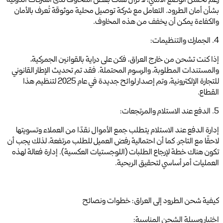
رغم تحسّن الوضع الأمني، لا تزال هناك بعض المخاوف لدى الشركات الدولية
بشأن أمان الطرود. التعامل مع شركة توصيل محلية موثوقة تُعرف بالأمان
والكفاءة يمكن أن يخفف من هذه المخاوف.
4. الجمارك والتنظيمات:
إذا كنت تشحن من خارج العراق، فكن على دراية بالقوانين الجمركية،
والمستندات المطلوبة، والرسوم المحتملة. فقد تم تحديث الإطار القانوني
للتجارة الإلكترونية، وتم إصدار لوائح جديدة في عام 2025 لتنظيم هذا
القطاع.
5. الدفع عند الاستلام والمرتجعات:
إدارة الدفع عند الاستلام يتطلب جمع الأموال نقدًا من العملاء وتسويتها
لاحقًا مع التاجر. كما أن احتمالية رفض العميل للطلب مرتفعة، لذلك يجب أن
تكون هناك خطة لإرجاع الطلبات (اللوجستيات العكسية). إدارة فعالة لهذه
العمليات أمر أساسي لتحقيق الربحية.
كيفية شحن الطرود إلى العراق: خطوات ونصائح
اختيار وسيلة الشحن المناسبة: