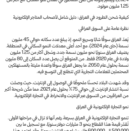
2024)، ويتميز بكونه من أعلى المناطق في معدل نمو السكان، مع أكثر من
1.25 مليون مولود.
كيفية شحن الطرود في العراق: دليل شامل لأصحاب المتاجر الإلكترونية
نظرة عامة على السوق العراقي
يُعدّ العراق سوقًا شابًا وسريع النمو، إذ يبلغ عدد سكانه حوالي 45 مليون
نسمة (حتى عام 2024)، مع أحد أعلى معدلات النمو السكاني في المنطقة.
يضيف العراق سنويًا نحو مليون نسمة جدد، وسُجّل أكثر من 1.25 مليون
ولادة في عام 2020 فقط. من المتوقع أن يصل عدد السكان إلى 80 مليون
نسمة بحلول عام 2050، ما يجعل العراق سوقًا واعدة مليئة بالمستهلكين
المحتملين للعلامات التجارية التي تتطلع إلى التوسع فيه.
وقد شهدت البلاد تحسنًا ملحوظًا في الوصول إلى الإنترنت، حيث وصلت
نسبة انتشار الإنترنت إلى حوالي 75٪ بحلول عام 2021، مما مكّن شريحة أكبر
من العراقيين من التسوق عبر الإنترنت والانخراط في التجارة الإلكترونية.
نمو التجارة الإلكترونية في العراق
تنمو التجارة الإلكترونية في العراق بسرعة، رغم أنها لا تزال في مراحلها الأولى.
تُقدّر قيمة هذا القطاع بنحو 3 مليارات دولار سنويًا، مع تسجيل ما بين