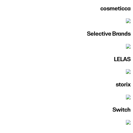
cosmeticca
Selective Brands
LELAS
storix
Switch